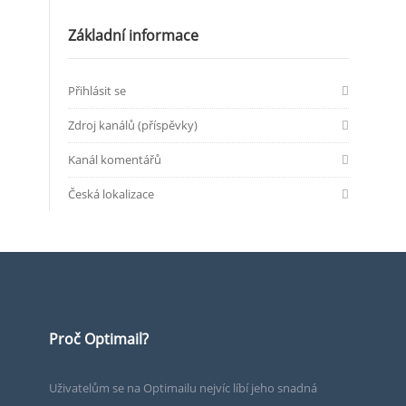
Základní informace
Přihlásit se
Zdroj kanálů (příspěvky)
Kanál komentářů
Česká lokalizace
Proč Optimail?
Uživatelům se na Optimailu nejvíc líbí jeho snadná